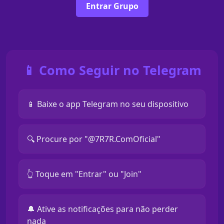
Entrar Grupo
📱 Como Seguir no Telegram
📱 Baixe o app Telegram no seu dispositivo
🔍 Procure por "@7R7R.ComOficial"
👆 Toque em "Entrar" ou "Join"
🔔 Ative as notificações para não perder
nada