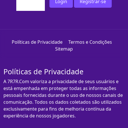
Login
Registrar-se
Políticas de Privacidade
Termos e Condições
Sitemap
Políticas de Privacidade
A 7R7R.Com valoriza a privacidade de seus usuários e
está empenhada em proteger todas as informações
pessoais fornecidas durante o uso de nossos canais de
comunicação. Todos os dados coletados são utilizados
exclusivamente para fins de melhoria contínua da
experiência de nossos jogadores.