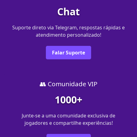
Chat
Suporte direto via Telegram, respostas rápidas e
atendimento personalizado!
Falar Suporte
👥 Comunidade VIP
1000+
Junte-se a uma comunidade exclusiva de
jogadores e compartilhe experiências!