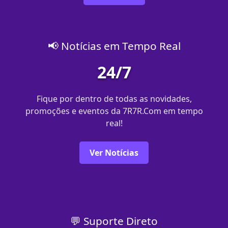
📢 Notícias em Tempo Real
24/7
Fique por dentro de todas as novidades,
promoções e eventos da 7R7R.Com em tempo
real!
Ver Notícias
💬 Suporte Direto