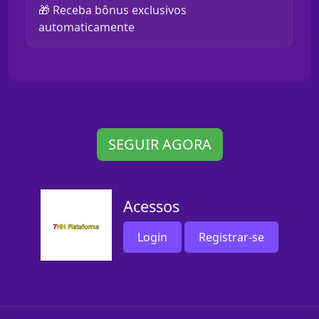
🎁 Receba bônus exclusivos
automaticamente
SEGUIR AGORA
Acessos
Login
Registrar-se