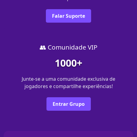
Falar Suporte
👥 Comunidade VIP
1000+
Junte-se a uma comunidade exclusiva de
jogadores e compartilhe experiências!
Entrar Grupo