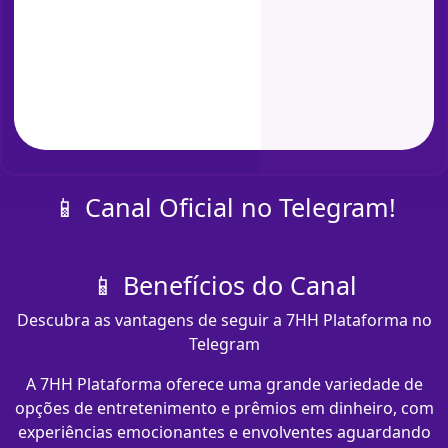
📱 Canal Oficial no Telegram!
📱 Benefícios do Canal
Descubra as vantagens de seguir a 7HH Plataforma no
Telegram
A 7HH Plataforma oferece uma grande variedade de
opções de entretenimento e prêmios em dinheiro, com
experiências emocionantes e envolventes aguardando