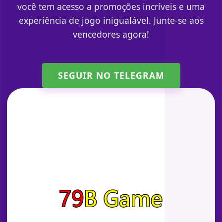
você tem acesso a promoções incríveis e uma
experiência de jogo inigualável. Junte-se aos
vencedores agora!
SEGUIR NO TELEGRAM