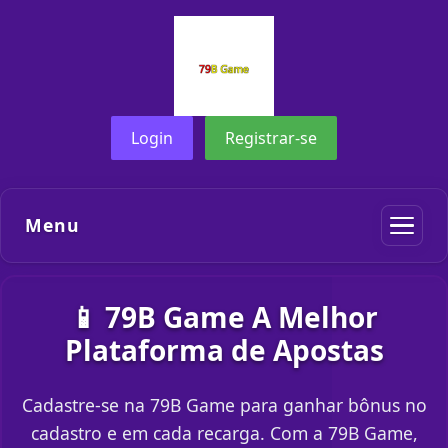
Login
Registrar-se
Menu
📱 79B Game A Melhor
Plataforma de Apostas
Cadastre-se na 79B Game para ganhar bônus no
cadastro e em cada recarga. Com a 79B Game,