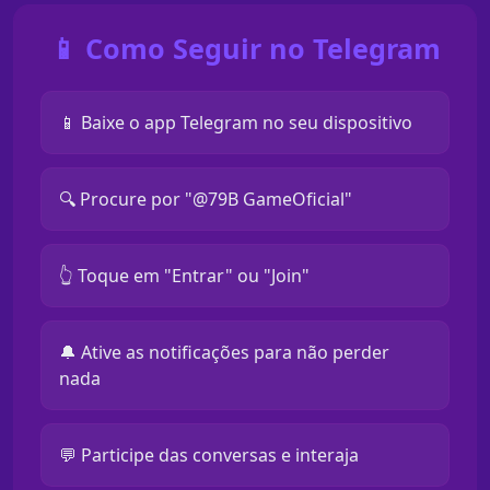
📱 Como Seguir no Telegram
📱 Baixe o app Telegram no seu dispositivo
🔍 Procure por "@79B GameOficial"
👆 Toque em "Entrar" ou "Join"
🔔 Ative as notificações para não perder
nada
💬 Participe das conversas e interaja