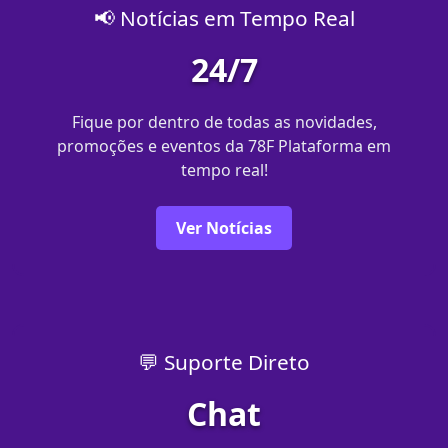
📢 Notícias em Tempo Real
24/7
Fique por dentro de todas as novidades,
promoções e eventos da 78F Plataforma em
tempo real!
Ver Notícias
💬 Suporte Direto
Chat