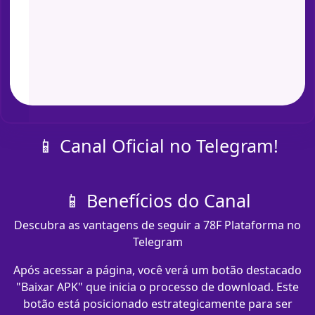
📱 Canal Oficial no Telegram!
📱 Benefícios do Canal
Descubra as vantagens de seguir a 78F Plataforma no
Telegram
Após acessar a página, você verá um botão destacado
"Baixar APK" que inicia o processo de download. Este
botão está posicionado estrategicamente para ser