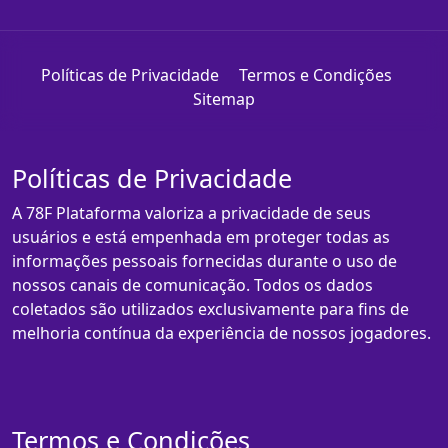
Políticas de Privacidade
Termos e Condições
Sitemap
Políticas de Privacidade
A 78F Plataforma valoriza a privacidade de seus
usuários e está empenhada em proteger todas as
informações pessoais fornecidas durante o uso de
nossos canais de comunicação. Todos os dados
coletados são utilizados exclusivamente para fins de
melhoria contínua da experiência de nossos jogadores.
Termos e Condições