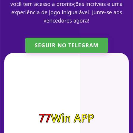
você tem acesso a promoções incríveis e uma
experiência de jogo inigualável. Junte-se aos
vencedores agora!
SEGUIR NO TELEGRAM