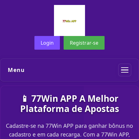
Login
Registrar-se
Menu
📱 77Win APP A Melhor
Plataforma de Apostas
Cadastre-se na 77Win APP para ganhar bônus no
cadastro e em cada recarga. Com a 77Win APP,