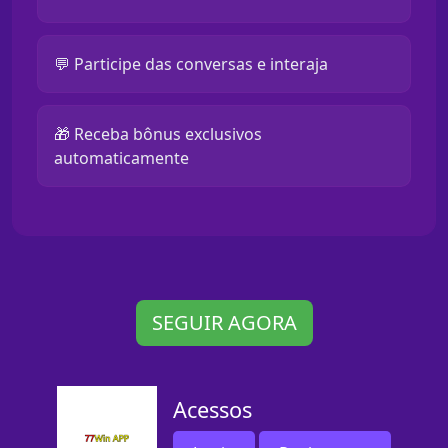
💬 Participe das conversas e interaja
🎁 Receba bônus exclusivos
automaticamente
SEGUIR AGORA
Acessos