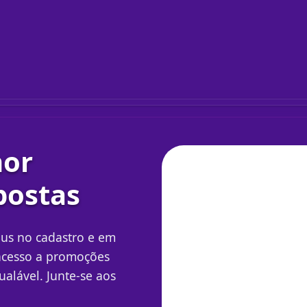
hor
postas
nus no cadastro e em
 acesso a promoções
ualável. Junte-se aos