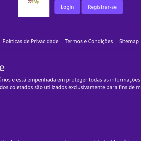
Login
Registrar-se
Políticas de Privacidade
Termos e Condições
Sitemap
de
suários e está empenhada em proteger todas as informações
os coletados são utilizados exclusivamente para fins de m