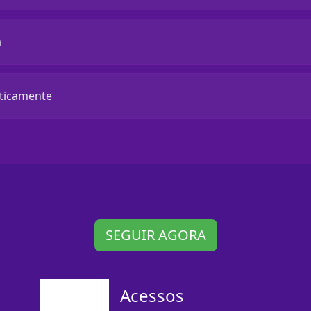
a
aticamente
SEGUIR AGORA
Acessos