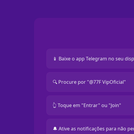
📱 Baixe o app Telegram no seu disp
🔍 Procure por "@77F VipOficial"
👆 Toque em "Entrar" ou "Join"
🔔 Ative as notificações para não p