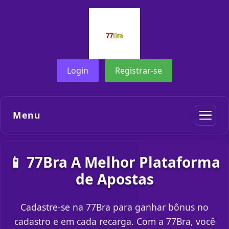
Login
Registrar-se
Menu
📱 77Bra A Melhor Plataforma
de Apostas
Cadastre-se na 77Bra para ganhar bônus no
cadastro e em cada recarga. Com a 77Bra, você