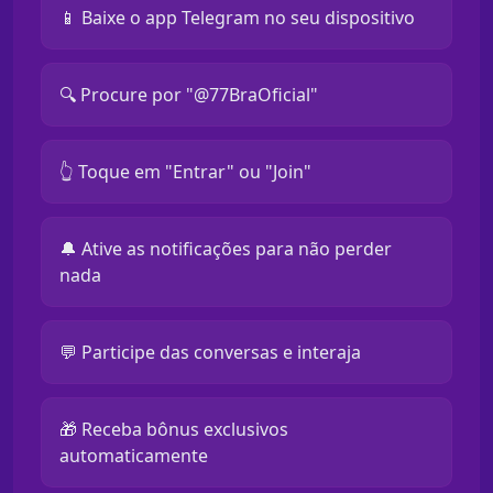
📱 Baixe o app Telegram no seu dispositivo
🔍 Procure por "@77BraOficial"
👆 Toque em "Entrar" ou "Join"
🔔 Ative as notificações para não perder
nada
💬 Participe das conversas e interaja
🎁 Receba bônus exclusivos
automaticamente