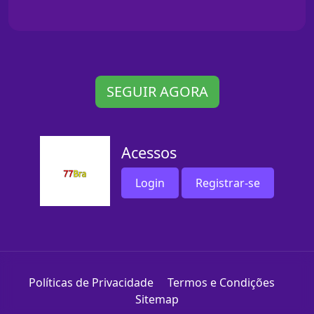
SEGUIR AGORA
Acessos
Login
Registrar-se
Políticas de Privacidade
Termos e Condições
Sitemap