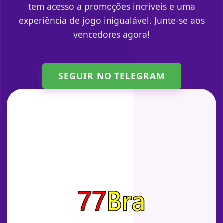
tem acesso a promoções incríveis e uma
experiência de jogo inigualável. Junte-se aos
vencedores agora!
SEGUIR NO TELEGRAM