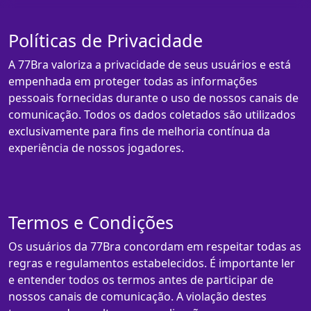
Políticas de Privacidade
A 77Bra valoriza a privacidade de seus usuários e está
empenhada em proteger todas as informações
pessoais fornecidas durante o uso de nossos canais de
comunicação. Todos os dados coletados são utilizados
exclusivamente para fins de melhoria contínua da
experiência de nossos jogadores.
Termos e Condições
Os usuários da 77Bra concordam em respeitar todas as
regras e regulamentos estabelecidos. É importante ler
e entender todos os termos antes de participar de
nossos canais de comunicação. A violação destes