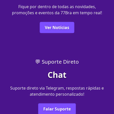
Fique por dentro de todas as novidades,
promoções e eventos da 77Bra em tempo real!
Ver Notícias
💬 Suporte Direto
Chat
Suporte direto via Telegram, respostas rápidas e
atendimento personalizado!
Falar Suporte