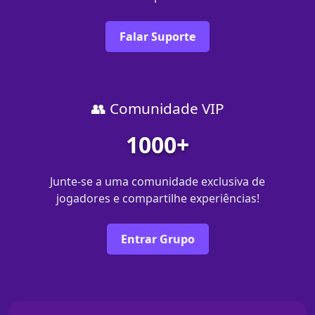
Falar Suporte
👥 Comunidade VIP
1000+
Junte-se a uma comunidade exclusiva de
jogadores e compartilhe experiências!
Entrar Grupo