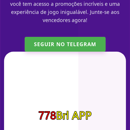
você tem acesso a promoções incríveis e uma
experiência de jogo inigualável. Junte-se aos
vencedores agora!
SEGUIR NO TELEGRAM