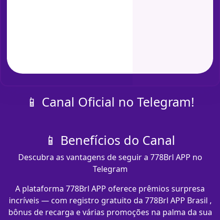
📱 Canal Oficial no Telegram!
📱 Benefícios do Canal
Descubra as vantagens de seguir a 778Brl APP no
Telegram
A plataforma 778Brl APP oferece prêmios surpresa
incríveis — com registro gratuito da 778Brl APP Brasil ,
bônus de recarga e várias promoções na palma da sua