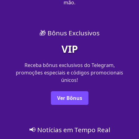
mão.
🎁 Bônus Exclusivos
VIP
Receba bônus exclusivos do Telegram,
promoções especiais e códigos promocionais
únicos!
Ver Bônus
📢 Notícias em Tempo Real