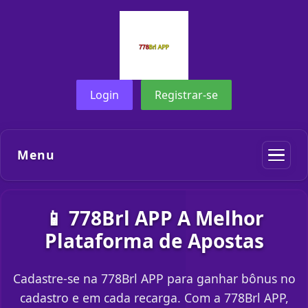
Login
Registrar-se
Menu
📱 778Brl APP A Melhor
Plataforma de Apostas
Cadastre-se na 778Brl APP para ganhar bônus no
cadastro e em cada recarga. Com a 778Brl APP,