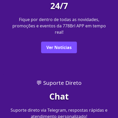
24/7
Fique por dentro de todas as novidades,
promoções e eventos da 778Brl APP em tempo
real!
Ver Notícias
💬 Suporte Direto
Chat
Suporte direto via Telegram, respostas rápidas e
atendimento personalizado!