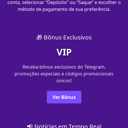
conta, selecionar “Depósito” ou “Saque” e escolher o
método de pagamento de sua preferência.
🎁 Bônus Exclusivos
VIP
Receba bônus exclusivos do Telegram,
promoções especiais e códigos promocionais
únicos!
Ver Bônus
📢 Notícias em Tempo Real