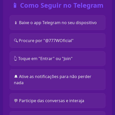
📱 Como Seguir no Telegram
📱 Baixe o app Telegram no seu dispositivo
🔍 Procure por "@777WOficial"
👆 Toque em "Entrar" ou "Join"
🔔 Ative as notificações para não perder
nada
💬 Participe das conversas e interaja