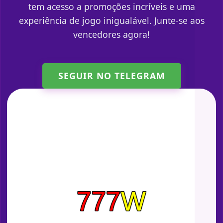
tem acesso a promoções incríveis e uma
experiência de jogo inigualável. Junte-se aos
vencedores agora!
SEGUIR NO TELEGRAM