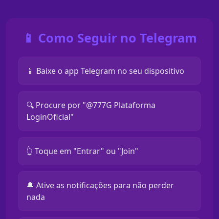
📱 Como Seguir no Telegram
📱 Baixe o app Telegram no seu dispositivo
🔍 Procure por "@777G Plataforma
LoginOficial"
👆 Toque em "Entrar" ou "Join"
🔔 Ative as notificações para não perder
nada