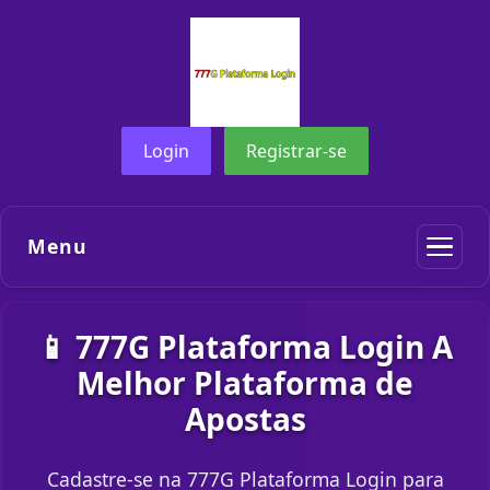
Login
Registrar-se
Menu
📱 777G Plataforma Login A
Melhor Plataforma de
Apostas
Cadastre-se na 777G Plataforma Login para