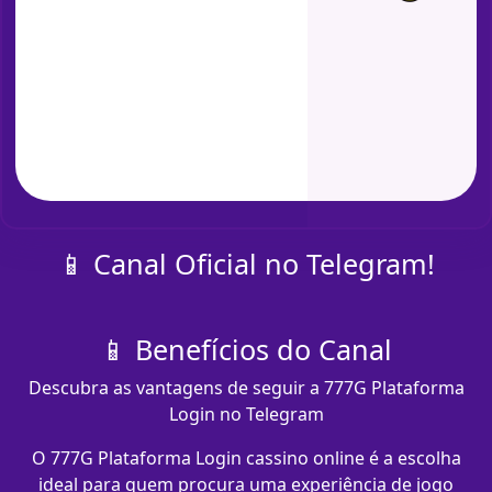
📱 Canal Oficial no Telegram!
📱 Benefícios do Canal
Descubra as vantagens de seguir a 777G Plataforma
Login no Telegram
O 777G Plataforma Login cassino online é a escolha
ideal para quem procura uma experiência de jogo