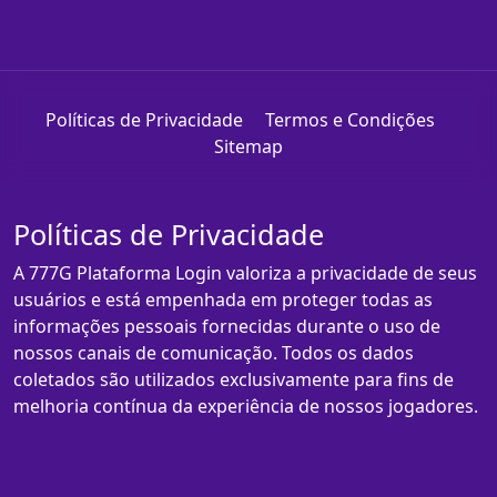
Políticas de Privacidade
Termos e Condições
Sitemap
Políticas de Privacidade
A 777G Plataforma Login valoriza a privacidade de seus
usuários e está empenhada em proteger todas as
informações pessoais fornecidas durante o uso de
nossos canais de comunicação. Todos os dados
coletados são utilizados exclusivamente para fins de
melhoria contínua da experiência de nossos jogadores.