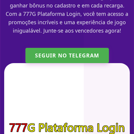
ganhar bônus no cadastro e em cada recarga.
Com a 777G Plataforma Login, você tem acesso a
promoções incríveis e uma experiência de jogo
inigualável. Junte-se aos vencedores agora!
SEGUIR NO TELEGRAM