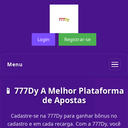
Login
Registrar-se
Menu
📱 777Dy A Melhor Plataforma
de Apostas
Cadastre-se na 777Dy para ganhar bônus no
cadastro e em cada recarga. Com a 777Dy, você