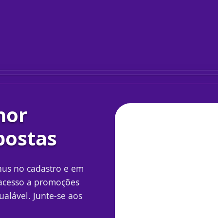
hor
postas
nus no cadastro e em
 acesso a promoções
ualável. Junte-se aos