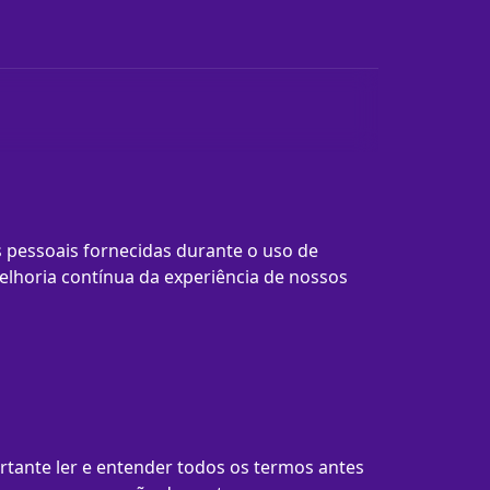
 pessoais fornecidas durante o uso de
elhoria contínua da experiência de nossos
tante ler e entender todos os termos antes