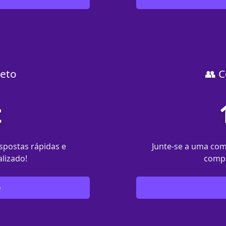
reto
👥 
t
espostas rápidas e
Junte-se a uma com
lizado!
compa
e