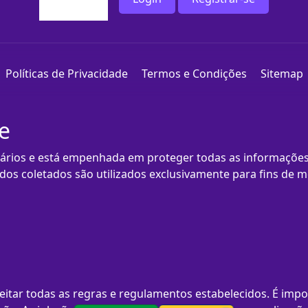
Políticas de Privacidade
Termos e Condições
Sitemap
de
uários e está empenhada em proteger todas as informações
os coletados são utilizados exclusivamente para fins de m
tar todas as regras e regulamentos estabelecidos. É impor