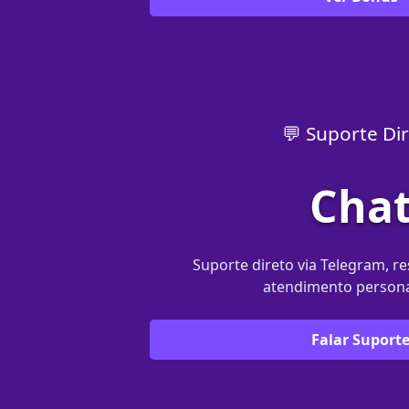
💬 Suporte Di
Cha
Suporte direto via Telegram, r
atendimento persona
Falar Suport