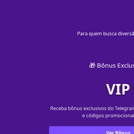
Para quem busca diversão
🎁 Bônus Exclu
VIP
Receba bônus exclusivos do Telegra
e códigos promocionai
Ver Bônus