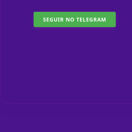
SEGUIR NO TELEGRAM