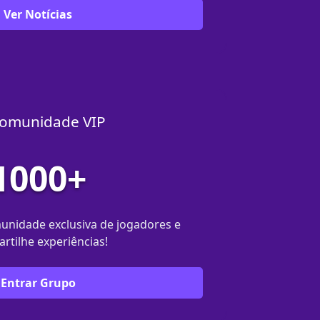
Ver Notícias
Comunidade VIP
1000+
unidade exclusiva de jogadores e
rtilhe experiências!
Entrar Grupo