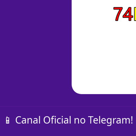
📱 Canal Oficial no Telegram!