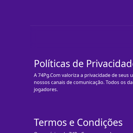
Políticas de Privacida
A 74Pg.Com valoriza a privacidade de seus
nossos canais de comunicação. Todos os dad
jogadores.
Termos e Condições