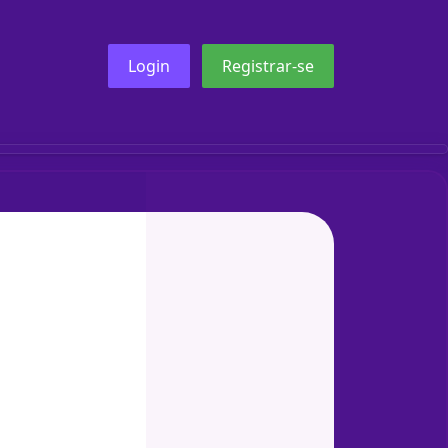
Login
Registrar-se