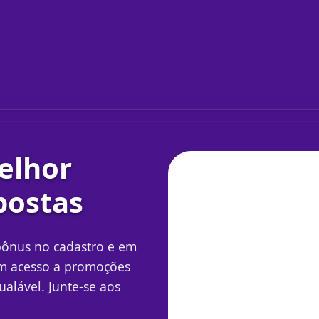
elhor
postas
bônus no cadastro e em
em acesso a promoções
ualável. Junte-se aos