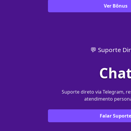
Ver Bônus
💬 Suporte Di
Cha
Suporte direto via Telegram, r
atendimento persona
Falar Suport