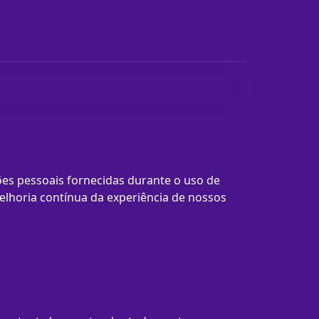
es pessoais fornecidas durante o uso de
elhoria contínua da experiência de nossos