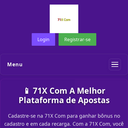
Login
Registrar-se
Menu
📱 71X Com A Melhor
Plataforma de Apostas
Cadastre-se na 71X Com para ganhar bônus no
cadastro e em cada recarga. Com a 71X Com, você