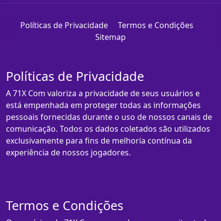
Políticas de Privacidade
Termos e Condições
Sitemap
Políticas de Privacidade
A 71X Com valoriza a privacidade de seus usuários e
está empenhada em proteger todas as informações
pessoais fornecidas durante o uso de nossos canais de
comunicação. Todos os dados coletados são utilizados
exclusivamente para fins de melhoria contínua da
experiência de nossos jogadores.
Termos e Condições