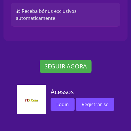
🎁 Receba bônus exclusivos
automaticamente
SEGUIR AGORA
Acessos
Login
Registrar-se