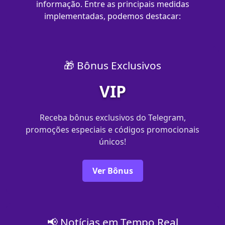
informação. Entre as principais medidas
implementadas, podemos destacar:
🎁 Bônus Exclusivos
VIP
Receba bônus exclusivos do Telegram,
promoções especiais e códigos promocionais
únicos!
Ver Bônus
📢 Notícias em Tempo Real