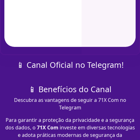
📱 Canal Oficial no Telegram!
📱 Benefícios do Canal
Descubra as vantagens de seguir a 71X Com no
Telegram
Para garantir a proteção da privacidade e a segurança
dos dados, o
71X Com
investe em diversas tecnologias
e adota práticas modernas de segurança da