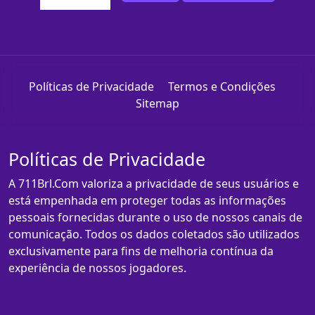
Políticas de Privacidade
Termos e Condições
Sitemap
Políticas de Privacidade
A 711Brl.Com valoriza a privacidade de seus usuários e
está empenhada em proteger todas as informações
pessoais fornecidas durante o uso de nossos canais de
comunicação. Todos os dados coletados são utilizados
exclusivamente para fins de melhoria contínua da
experiência de nossos jogadores.