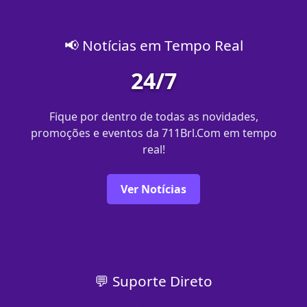
📢 Notícias em Tempo Real
24/7
Fique por dentro de todas as novidades,
promoções e eventos da 711Brl.Com em tempo
real!
Ver Notícias
💬 Suporte Direto