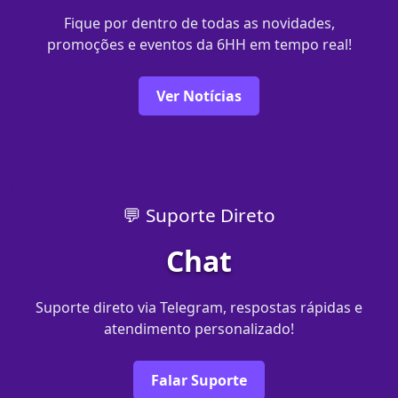
Fique por dentro de todas as novidades,
promoções e eventos da 6HH em tempo real!
Ver Notícias
💬 Suporte Direto
Chat
Suporte direto via Telegram, respostas rápidas e
atendimento personalizado!
Falar Suporte