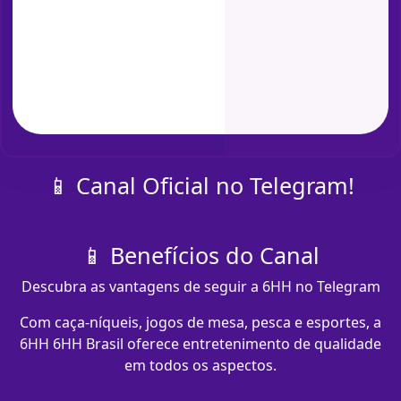
📱 Canal Oficial no Telegram!
📱 Benefícios do Canal
Descubra as vantagens de seguir a 6HH no Telegram
Com caça-níqueis, jogos de mesa, pesca e esportes, a
6HH 6HH Brasil oferece entretenimento de qualidade
em todos os aspectos.