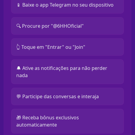
📱 Baixe o app Telegram no seu dispositivo
🔍 Procure por "@6HHOficial"
👆 Toque em "Entrar" ou "Join"
🔔 Ative as notificações para não perder
nada
💬 Participe das conversas e interaja
🎁 Receba bônus exclusivos
automaticamente