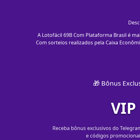
Desc
A Lotofácil 69B Com Plataforma Brasil é ma
Com sorteios realizados pela Caixa Econômi
🎁 Bônus Exclu
VIP
Receba bônus exclusivos do Telegra
e códigos promocionai