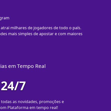
egram
atrai milhares de jogadores de todo o país.
dades mais simples de apostar e com maiores
cias em Tempo Real
24/7
e todas as novidades, promoções e
Com Plataforma em tempo real!