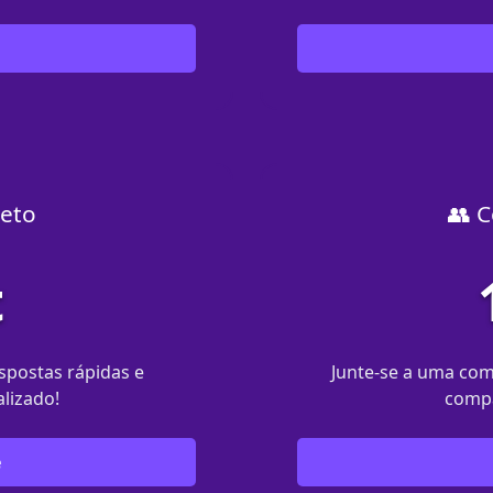
reto
👥 
t
espostas rápidas e
Junte-se a uma com
lizado!
compa
e