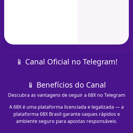
📱 Canal Oficial no Telegram!
📱 Benefícios do Canal
Descubra as vantagens de seguir a 68X no Telegram
A 68X é uma plataforma licenciada e legalizada — a
plataforma 68X Brasil garante saques rápidos e
ambiente seguro para apostas responsáveis.