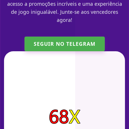
acesso a promoções incríveis e uma experiência
de jogo inigualável. Junte-se aos vencedores
agora!
SEGUIR NO TELEGRAM