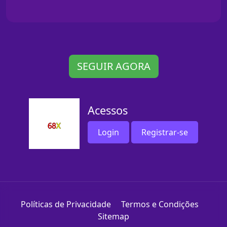
SEGUIR AGORA
Acessos
Login
Registrar-se
Políticas de Privacidade
Termos e Condições
Sitemap