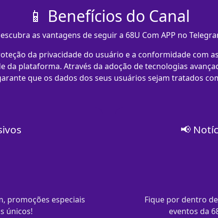
📱 Benefícios do Canal
escubra as vantagens de seguir a 68U Com APP no Telegr
oteção da privacidade do usuário e a conformidade com as 
de da plataforma. Através da adoção de tecnologias avança
arante que os dados dos seus usuários sejam tratados co
sivos
📢 Notí
m, promoções especiais
Fique por dentro d
s únicos!
eventos da 6