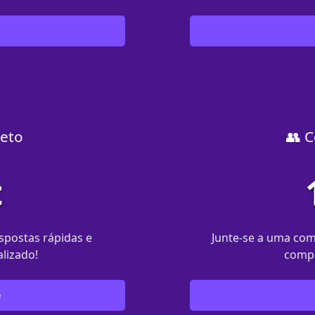
reto
👥 
t
espostas rápidas e
Junte-se a uma com
lizado!
compa
e