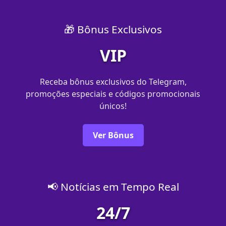
🎁 Bônus Exclusivos
VIP
Receba bônus exclusivos do Telegram,
promoções especiais e códigos promocionais
únicos!
Ver Bônus
📢 Notícias em Tempo Real
24/7