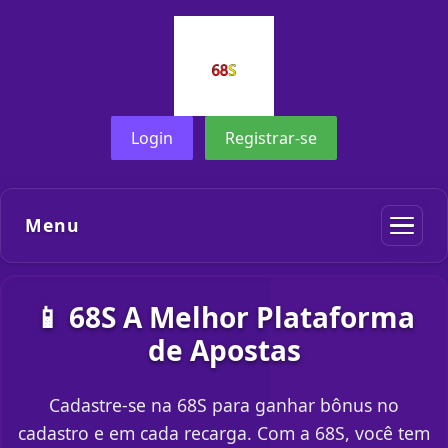
Login
Registrar-se
Menu
📱 68S A Melhor Plataforma
de Apostas
Cadastre-se na 68S para ganhar bônus no
cadastro e em cada recarga. Com a 68S, você tem