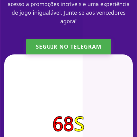
acesso a promoções incríveis e uma experiência
de jogo inigualável. Junte-se aos vencedores
agora!
SEGUIR NO TELEGRAM