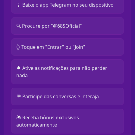
📱 Baixe o app Telegram no seu dispositivo
🔍 Procure por "@68SOficial"
👆 Toque em "Entrar" ou "Join"
🔔 Ative as notificações para não perder
nada
💬 Participe das conversas e interaja
🎁 Receba bônus exclusivos
automaticamente