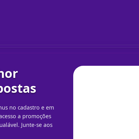
hor
postas
nus no cadastro e em
 acesso a promoções
ualável. Junte-se aos