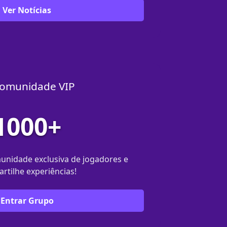
Ver Notícias
Comunidade VIP
1000+
unidade exclusiva de jogadores e
rtilhe experiências!
Entrar Grupo