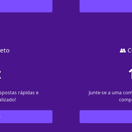
reto
👥 
t
espostas rápidas e
Junte-se a uma com
lizado!
compa
e