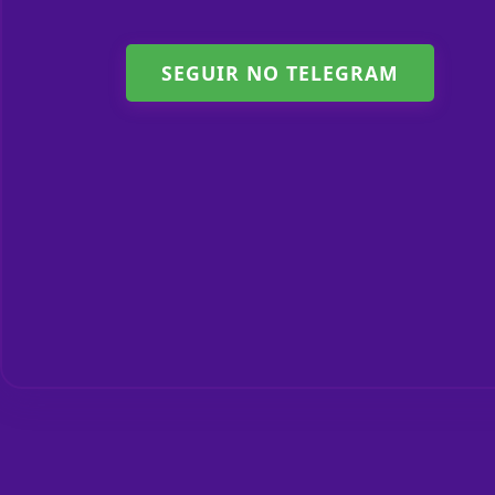
SEGUIR NO TELEGRAM