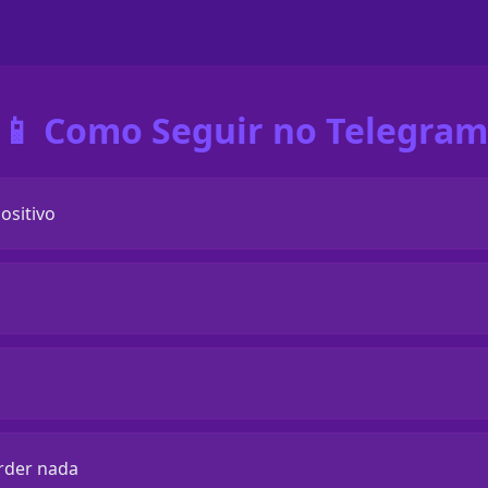
📱 Como Seguir no Telegram
ositivo
erder nada