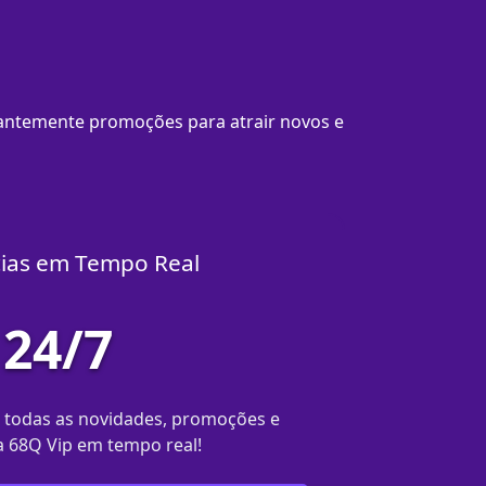
nstantemente promoções para atrair novos e
cias em Tempo Real
24/7
e todas as novidades, promoções e
a 68Q Vip em tempo real!