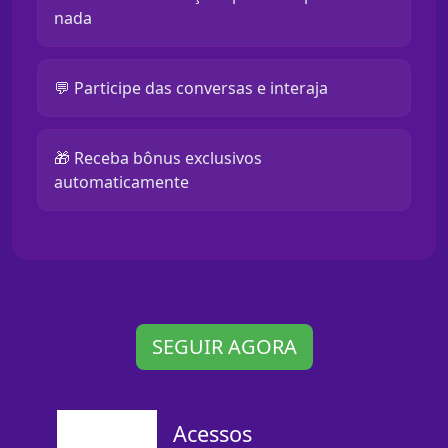
nada
💬 Participe das conversas e interaja
🎁 Receba bônus exclusivos
automaticamente
SEGUIR AGORA
Acessos