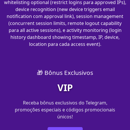
whitelisting optional (restrict logins para approved IPs),
device recognition (new device triggers email
notification com approval link), session management
(concurrent session limits, remote logout capability
para all active sessions), e activity monitoring (login
history dashboard showing timestamp, IP, device,
location para cada access event).
🎁 Bônus Exclusivos
VIP
Receba bônus exclusivos do Telegram,
promoções especiais e códigos promocionais
únicos!