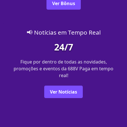
Ver Bônus
📢 Notícias em Tempo Real
24/7
Fique por dentro de todas as novidades,
promoções e eventos da 688V Paga em tempo
real!
Ver Notícias