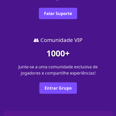
Falar Suporte
👥 Comunidade VIP
1000+
Junte-se a uma comunidade exclusiva de
jogadores e compartilhe experiências!
Entrar Grupo