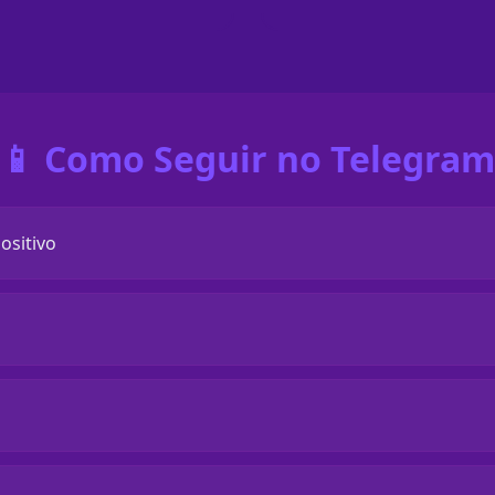
📱 Como Seguir no Telegram
ositivo