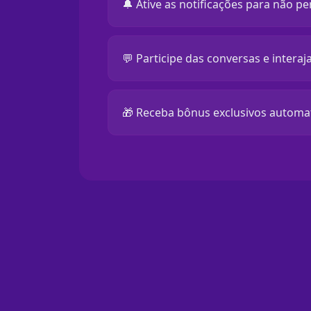
🔔 Ative as notificações para não p
💬 Participe das conversas e interaj
🎁 Receba bônus exclusivos autom