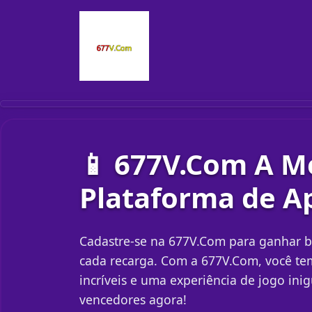
📱 677V.Com A M
Plataforma de A
Cadastre-se na 677V.Com para ganhar 
cada recarga. Com a 677V.Com, você t
incríveis e uma experiência de jogo inig
vencedores agora!