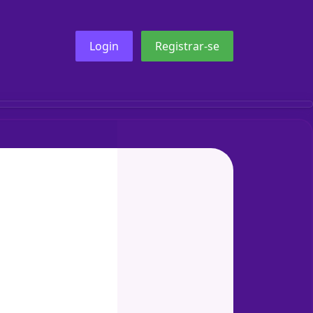
Login
Registrar-se