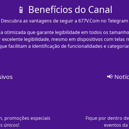
📱 Benefícios do Canal
Descubra as vantagens de seguir a 677V.Com no Telegram
a otimizada que garante legibilidade em todos os tamanhos
er excelente legibilidade, mesmo em dispositivos com telas
 que facilitam a identificação de funcionalidades e categoria
sivos
📢 Notí
m, promoções especiais
Fique por dentro d
s únicos!
eventos da