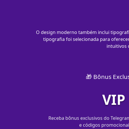
O design moderno também inclui tipografi
tipografia foi selecionada para oferec
intuitivos
🎁 Bônus Exclu
VIP
Receba bônus exclusivos do Telegra
e códigos promocionai