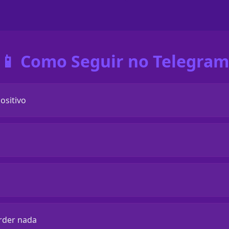
📱 Como Seguir no Telegram
ositivo
erder nada