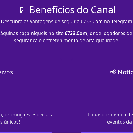
📱 Benefícios do Canal
Descubra as vantagens de seguir a 6733.Com no Telegram
áquinas caça-níqueis no site
6733.Com
, onde jogadores de
segurança e entretenimento de alta qualidade.
sivos
📢 Notí
m, promoções especiais
Fique por dentro d
s únicos!
eventos da