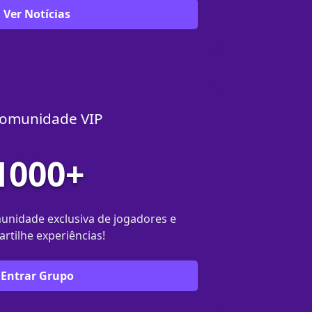
Ver Notícias
Comunidade VIP
1000+
unidade exclusiva de jogadores e
rtilhe experiências!
Entrar Grupo