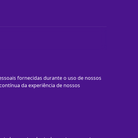
essoais fornecidas durante o uso de nossos
 contínua da experiência de nossos