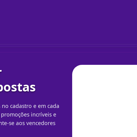
r
postas
 no cadastro e em cada
 promoções incríveis e
unte-se aos vencedores