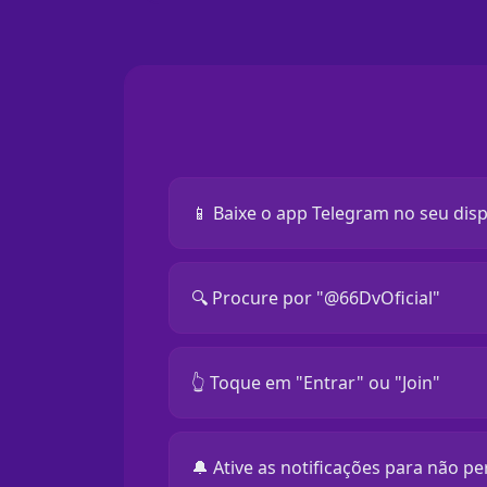
📱 Baixe o app Telegram no seu disp
🔍 Procure por "@66DvOficial"
👆 Toque em "Entrar" ou "Join"
🔔 Ative as notificações para não p