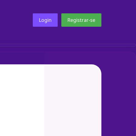
Login
Registrar-se