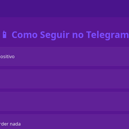
📱 Como Seguir no Telegram
ositivo
erder nada