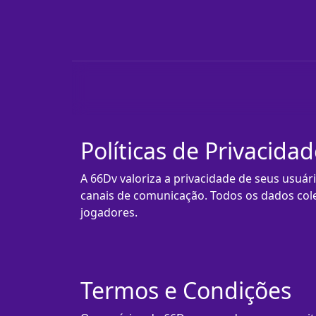
Políticas de Privacida
A 66Dv valoriza a privacidade de seus usuá
canais de comunicação. Todos os dados cole
jogadores.
Termos e Condições