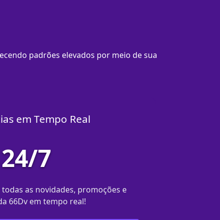
elecendo padrões elevados por meio de sua
cias em Tempo Real
24/7
e todas as novidades, promoções e
da 66Dv em tempo real!