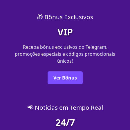
🎁 Bônus Exclusivos
VIP
Receba bônus exclusivos do Telegram,
promoções especiais e códigos promocionais
únicos!
Ver Bônus
📢 Notícias em Tempo Real
24/7