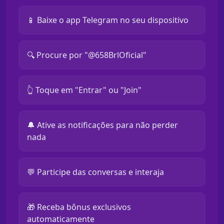
📱 Baixe o app Telegram no seu dispositivo
🔍 Procure por "@658BrlOficial"
👆 Toque em "Entrar" ou "Join"
🔔 Ative as notificações para não perder
nada
💬 Participe das conversas e interaja
🎁 Receba bônus exclusivos
automaticamente