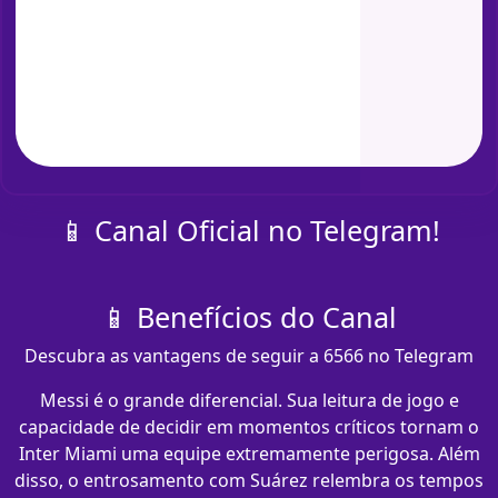
📱 Canal Oficial no Telegram!
📱 Benefícios do Canal
Descubra as vantagens de seguir a 6566 no Telegram
Messi é o grande diferencial. Sua leitura de jogo e
capacidade de decidir em momentos críticos tornam o
Inter Miami uma equipe extremamente perigosa. Além
disso, o entrosamento com Suárez relembra os tempos