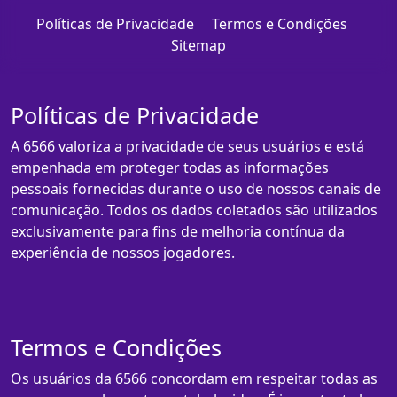
Políticas de Privacidade
Termos e Condições
Sitemap
Políticas de Privacidade
A 6566 valoriza a privacidade de seus usuários e está
empenhada em proteger todas as informações
pessoais fornecidas durante o uso de nossos canais de
comunicação. Todos os dados coletados são utilizados
exclusivamente para fins de melhoria contínua da
experiência de nossos jogadores.
Termos e Condições
Os usuários da 6566 concordam em respeitar todas as