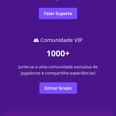
Falar Suporte
👥 Comunidade VIP
1000+
Junte-se a uma comunidade exclusiva de
jogadores e compartilhe experiências!
Entrar Grupo