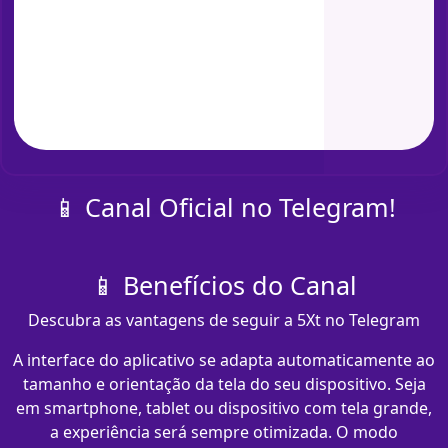
📱 Canal Oficial no Telegram!
📱 Benefícios do Canal
Descubra as vantagens de seguir a 5Xt no Telegram
A interface do aplicativo se adapta automaticamente ao
tamanho e orientação da tela do seu dispositivo. Seja
em smartphone, tablet ou dispositivo com tela grande,
a experiência será sempre otimizada. O modo