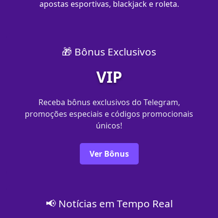
apostas esportivas, blackjack e roleta.
🎁 Bônus Exclusivos
VIP
Receba bônus exclusivos do Telegram,
promoções especiais e códigos promocionais
únicos!
Ver Bônus
📢 Notícias em Tempo Real