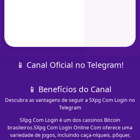
📱 Canal Oficial no Telegram!
📱 Benefícios do Canal
Descubra as vantagens de seguir a 5Xpg Com Login no
Telegram
5Xpg Com Login é um dos cassinos Bitcoin
brasileiros.5Xpg Com Login Online Com oferece uma
variedade de jogos, incluindo caça-níqueis, pôquer,