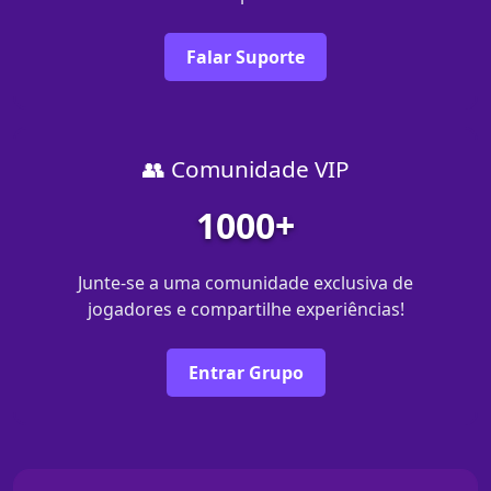
Falar Suporte
👥 Comunidade VIP
1000+
Junte-se a uma comunidade exclusiva de
jogadores e compartilhe experiências!
Entrar Grupo