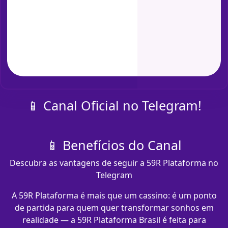
📱 Canal Oficial no Telegram!
📱 Benefícios do Canal
Descubra as vantagens de seguir a 59R Plataforma no
Telegram
A 59R Plataforma é mais que um cassino: é um ponto
de partida para quem quer transformar sonhos em
realidade — a 59R Plataforma Brasil é feita para