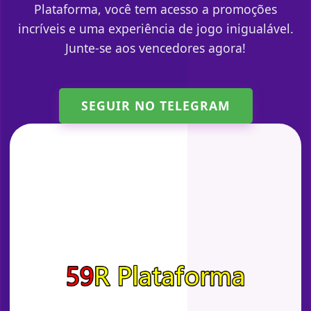
Plataforma, você tem acesso a promoções
incríveis e uma experiência de jogo inigualável.
Junte-se aos vencedores agora!
SEGUIR NO TELEGRAM