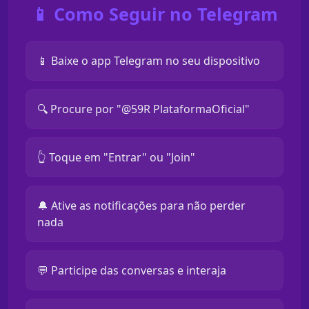
📱 Como Seguir no Telegram
📱 Baixe o app Telegram no seu dispositivo
🔍 Procure por "@59R PlataformaOficial"
👆 Toque em "Entrar" ou "Join"
🔔 Ative as notificações para não perder
nada
💬 Participe das conversas e interaja