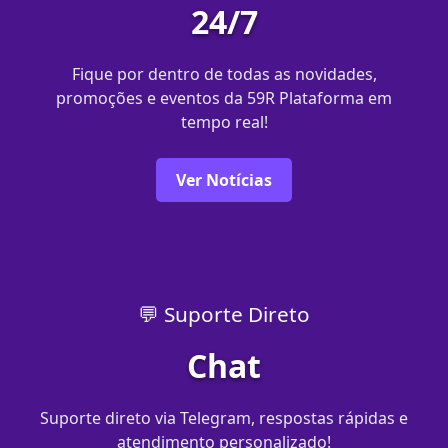
24/7
Fique por dentro de todas as novidades,
promoções e eventos da 59R Plataforma em
tempo real!
Ver Notícias
💬 Suporte Direto
Chat
Suporte direto via Telegram, respostas rápidas e
atendimento personalizado!