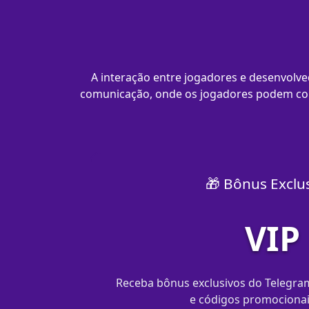
A interação entre jogadores e desenvolve
comunicação, onde os jogadores podem comp
🎁 Bônus Exclu
VIP
Receba bônus exclusivos do Telegra
e códigos promocionai