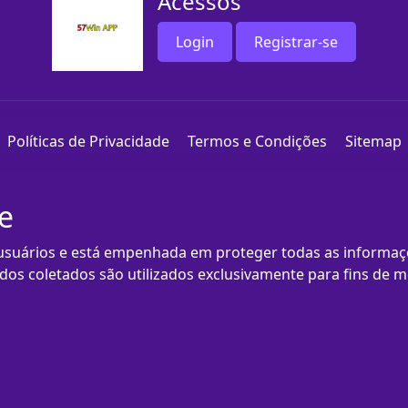
Acessos
Login
Registrar-se
Políticas de Privacidade
Termos e Condições
Sitemap
de
 usuários e está empenhada em proteger todas as informaç
os coletados são utilizados exclusivamente para fins de m