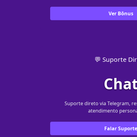
Ver Bônus
💬 Suporte Di
Cha
Suporte direto via Telegram, r
atendimento persona
Falar Suport