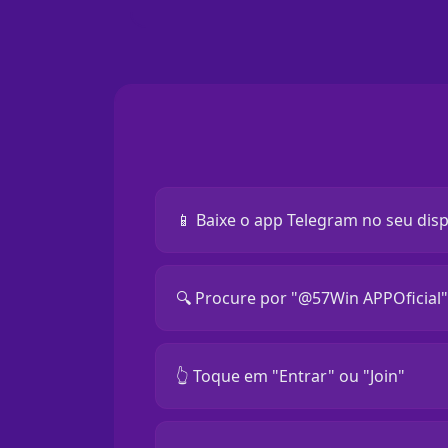
📱 Baixe o app Telegram no seu disp
🔍 Procure por "@57Win APPOficial"
👆 Toque em "Entrar" ou "Join"