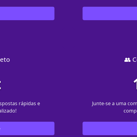
reto
👥 
t
espostas rápidas e
Junte-se a uma com
lizado!
compa
e