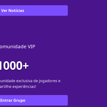
Ver Notícias
Comunidade VIP
1000+
unidade exclusiva de jogadores e
rtilhe experiências!
Entrar Grupo