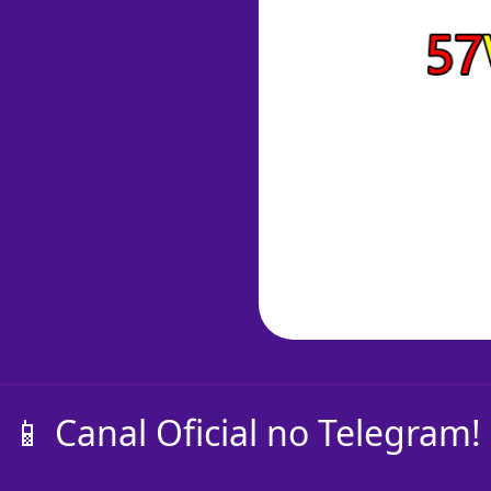
📱 Canal Oficial no Telegram!