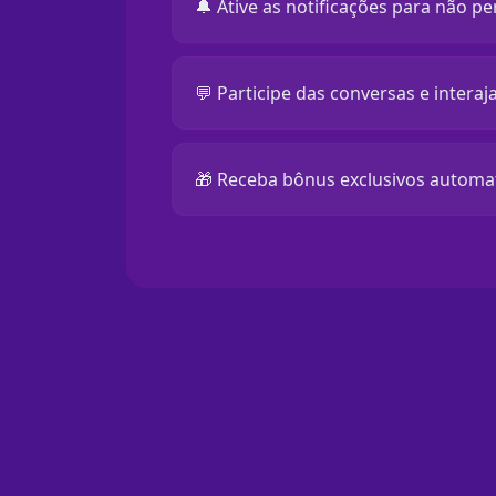
🔔 Ative as notificações para não p
💬 Participe das conversas e interaj
🎁 Receba bônus exclusivos autom