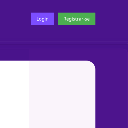
Login
Registrar-se