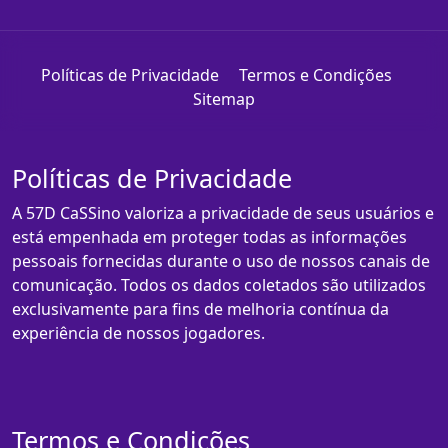
Políticas de Privacidade
Termos e Condições
Sitemap
Políticas de Privacidade
A 57D CaSSino valoriza a privacidade de seus usuários e
está empenhada em proteger todas as informações
pessoais fornecidas durante o uso de nossos canais de
comunicação. Todos os dados coletados são utilizados
exclusivamente para fins de melhoria contínua da
experiência de nossos jogadores.
Termos e Condições