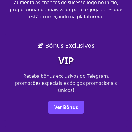
aumenta as chances de sucesso logo no início,
proporcionando mais valor para os jogadores que
estão começando na plataforma.
🎁 Bônus Exclusivos
VIP
Receba bônus exclusivos do Telegram,
promoções especiais e códigos promocionais
únicos!
Ver Bônus