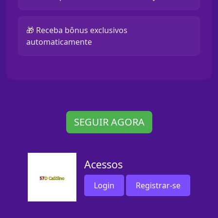
🎁 Receba bônus exclusivos
automaticamente
SEGUIR AGORA
Acessos
Login
Registrar-se