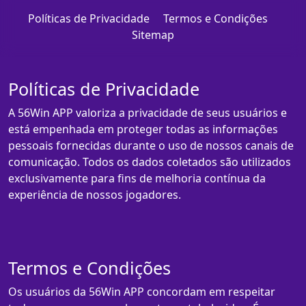
Políticas de Privacidade
Termos e Condições
Sitemap
Políticas de Privacidade
A 56Win APP valoriza a privacidade de seus usuários e
está empenhada em proteger todas as informações
pessoais fornecidas durante o uso de nossos canais de
comunicação. Todos os dados coletados são utilizados
exclusivamente para fins de melhoria contínua da
experiência de nossos jogadores.
Termos e Condições
Os usuários da 56Win APP concordam em respeitar