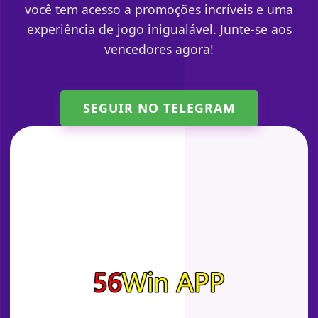
você tem acesso a promoções incríveis e uma
experiência de jogo inigualável. Junte-se aos
vencedores agora!
SEGUIR NO TELEGRAM