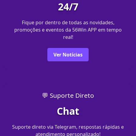
24/7
Fique por dentro de todas as novidades,
promoções e eventos da 56Win APP em tempo
real!
Ver Notícias
💬 Suporte Direto
Chat
Suporte direto via Telegram, respostas rápidas e
atendimento personalizado!