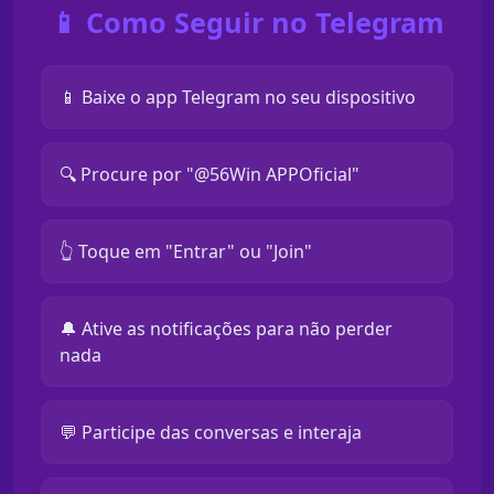
📱 Como Seguir no Telegram
📱 Baixe o app Telegram no seu dispositivo
🔍 Procure por "@56Win APPOficial"
👆 Toque em "Entrar" ou "Join"
🔔 Ative as notificações para não perder
nada
💬 Participe das conversas e interaja