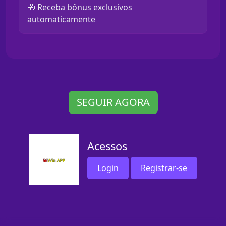
🎁 Receba bônus exclusivos
automaticamente
SEGUIR AGORA
Acessos
Login
Registrar-se