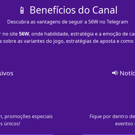
📱 Benefícios do Canal
Descubra as vantagens de seguir a 56W no Telegram
 no site
56W
, onde habilidade, estratégia e a emoção de
 sobre as variantes do jogo, estratégias de aposta e como
sivos
📢 Notí
m, promoções especiais
Fique por dentro d
s únicos!
eventos 