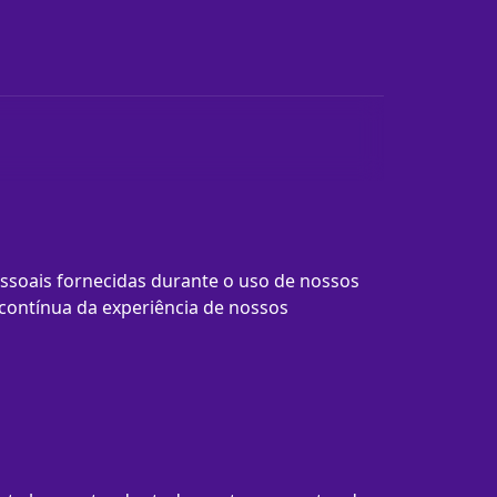
ssoais fornecidas durante o uso de nossos
 contínua da experiência de nossos