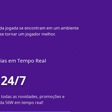
 cada jogada se encontram em um ambiente
 se tornar um jogador melhor.
cias em Tempo Real
24/7
e todas as novidades, promoções e
da 56W em tempo real!