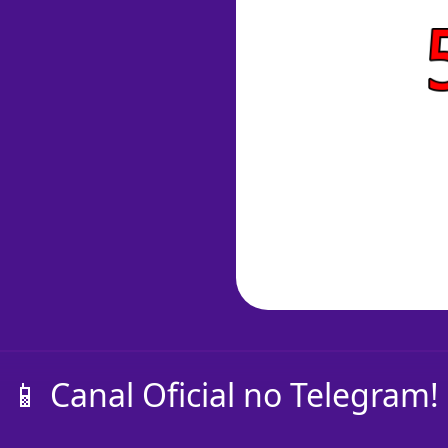
📱 Canal Oficial no Telegram!