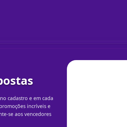
postas
no cadastro e em cada
promoções incríveis e
unte-se aos vencedores