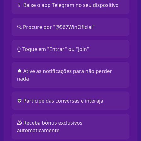
📱 Baixe o app Telegram no seu dispositivo
🔍 Procure por "@567WinOficial"
👆 Toque em "Entrar" ou "Join"
🔔 Ative as notificações para não perder
nada
💬 Participe das conversas e interaja
🎁 Receba bônus exclusivos
automaticamente