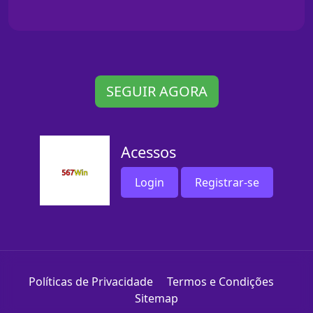
SEGUIR AGORA
Acessos
Login
Registrar-se
Políticas de Privacidade
Termos e Condições
Sitemap