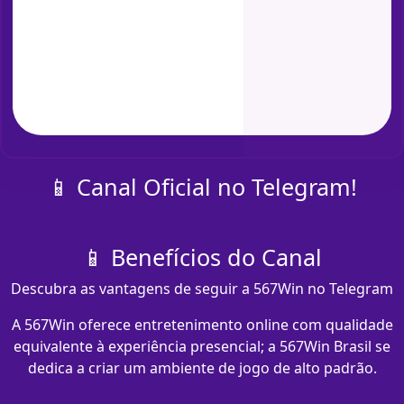
📱 Canal Oficial no Telegram!
📱 Benefícios do Canal
Descubra as vantagens de seguir a 567Win no Telegram
A 567Win oferece entretenimento online com qualidade
equivalente à experiência presencial; a 567Win Brasil se
dedica a criar um ambiente de jogo de alto padrão.