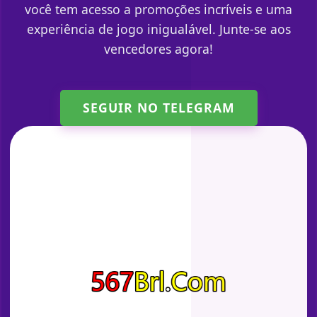
você tem acesso a promoções incríveis e uma
experiência de jogo inigualável. Junte-se aos
vencedores agora!
SEGUIR NO TELEGRAM