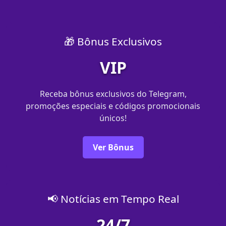
🎁 Bônus Exclusivos
VIP
Receba bônus exclusivos do Telegram,
promoções especiais e códigos promocionais
únicos!
Ver Bônus
📢 Notícias em Tempo Real
24/7