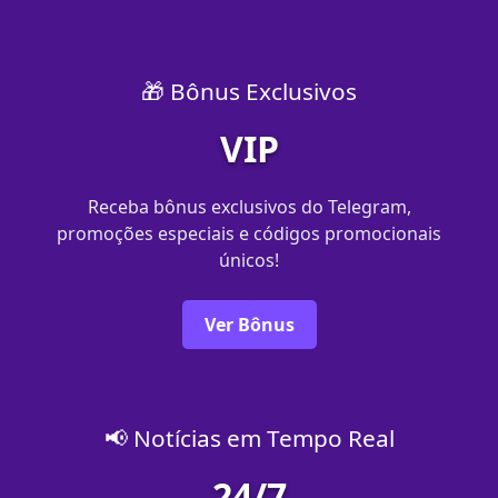
🎁 Bônus Exclusivos
VIP
Receba bônus exclusivos do Telegram,
promoções especiais e códigos promocionais
únicos!
Ver Bônus
📢 Notícias em Tempo Real
24/7