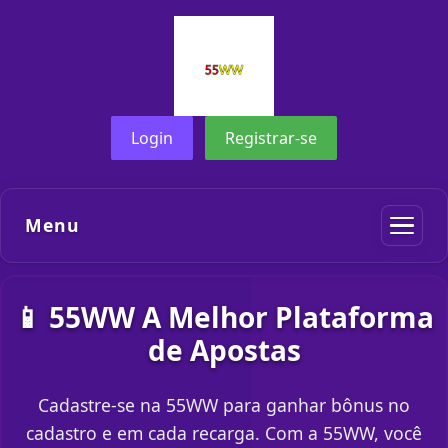
Login
Registrar-se
Menu
📱 55WW A Melhor Plataforma
de Apostas
Cadastre-se na 55WW para ganhar bônus no
cadastro e em cada recarga. Com a 55WW, você