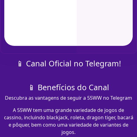
📱 Canal Oficial no Telegram!
📱 Benefícios do Canal
Descubra as vantagens de seguir a 55WW no Telegram
A 55WW tem uma grande variedade de jogos de
cassino, incluindo blackjack, roleta, dragon tiger, bacará
e pôquer, bem como uma variedade de variantes de
jogos.