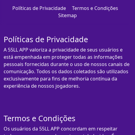
Políticas de Privacidade
Termos e Condições
Sitemap
Políticas de Privacidade
A 55LL APP valoriza a privacidade de seus usuários e
está empenhada em proteger todas as informações
pessoais fornecidas durante o uso de nossos canais de
comunicação. Todos os dados coletados são utilizados
exclusivamente para fins de melhoria contínua da
experiência de nossos jogadores.
Termos e Condições
Os usuários da 55LL APP concordam em respeitar