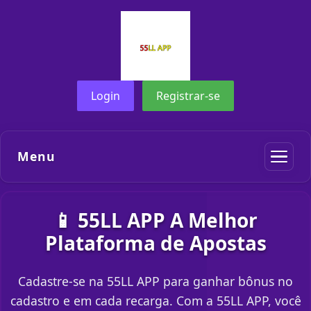
Login
Registrar-se
Menu
📱 55LL APP A Melhor
Plataforma de Apostas
Cadastre-se na 55LL APP para ganhar bônus no
cadastro e em cada recarga. Com a 55LL APP, você