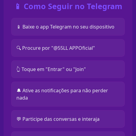
📱 Como Seguir no Telegram
📱 Baixe o app Telegram no seu dispositivo
🔍 Procure por "@55LL APPOficial"
👆 Toque em "Entrar" ou "Join"
🔔 Ative as notificações para não perder
nada
💬 Participe das conversas e interaja