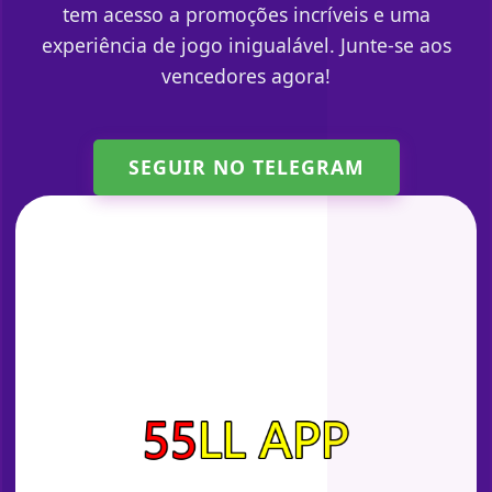
tem acesso a promoções incríveis e uma
experiência de jogo inigualável. Junte-se aos
vencedores agora!
SEGUIR NO TELEGRAM