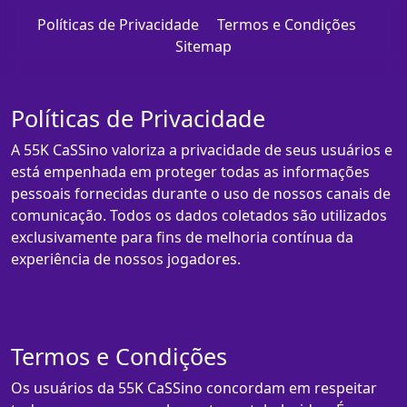
Políticas de Privacidade
Termos e Condições
Sitemap
Políticas de Privacidade
A 55K CaSSino valoriza a privacidade de seus usuários e
está empenhada em proteger todas as informações
pessoais fornecidas durante o uso de nossos canais de
comunicação. Todos os dados coletados são utilizados
exclusivamente para fins de melhoria contínua da
experiência de nossos jogadores.
Termos e Condições
Os usuários da 55K CaSSino concordam em respeitar