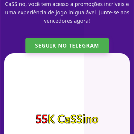
CaSSino, você tem acesso a promoções incríveis e
uma experiência de jogo inigualável. Junte-se aos
vencedores agora!
SEGUIR NO TELEGRAM