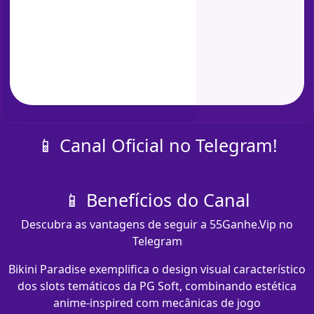
📱 Canal Oficial no Telegram!
📱 Benefícios do Canal
Descubra as vantagens de seguir a 55Ganhe.Vip no
Telegram
Bikini Paradise exemplifica o design visual característico
dos slots temáticos da PG Soft, combinando estética
anime-inspired com mecânicas de jogo