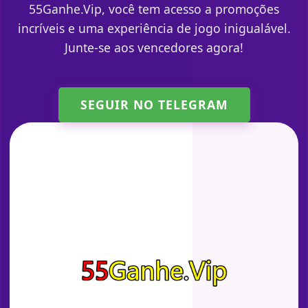
55Ganhe.Vip, você tem acesso a promoções
incríveis e uma experiência de jogo inigualável.
Junte-se aos vencedores agora!
SEGUIR NO TELEGRAM