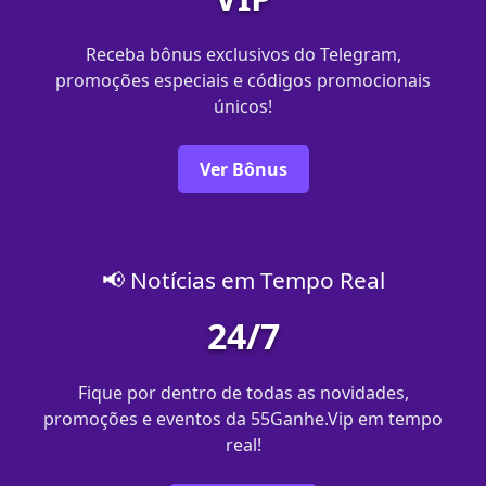
Receba bônus exclusivos do Telegram,
promoções especiais e códigos promocionais
únicos!
Ver Bônus
📢 Notícias em Tempo Real
24/7
Fique por dentro de todas as novidades,
promoções e eventos da 55Ganhe.Vip em tempo
real!