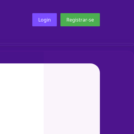
Login
Registrar-se