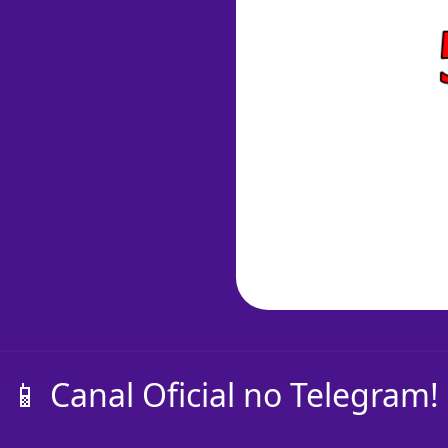
📱 Canal Oficial no Telegram!