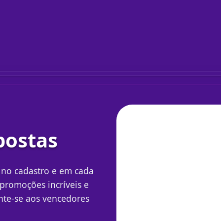
postas
 no cadastro e em cada
 promoções incríveis e
unte-se aos vencedores