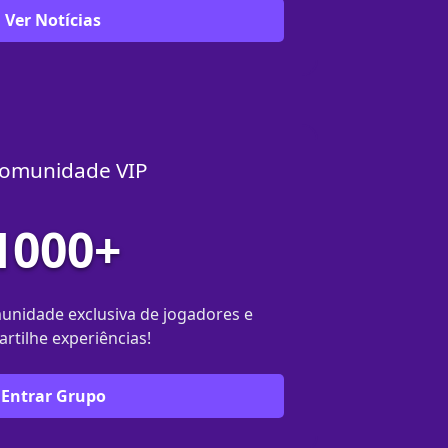
Ver Notícias
Comunidade VIP
1000+
unidade exclusiva de jogadores e
rtilhe experiências!
Entrar Grupo