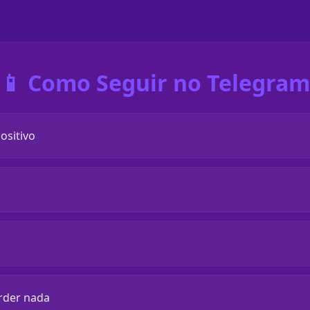
📱 Como Seguir no Telegram
ositivo
erder nada