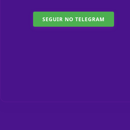
SEGUIR NO TELEGRAM