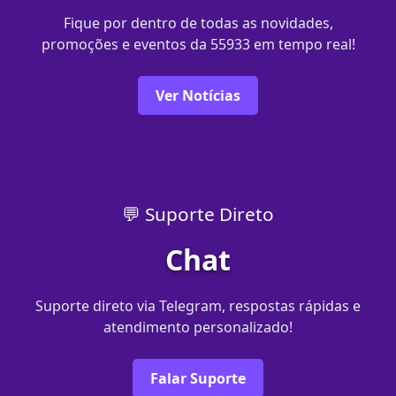
Fique por dentro de todas as novidades,
promoções e eventos da 55933 em tempo real!
Ver Notícias
💬 Suporte Direto
Chat
Suporte direto via Telegram, respostas rápidas e
atendimento personalizado!
Falar Suporte