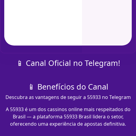
📱 Canal Oficial no Telegram!
📱 Benefícios do Canal
Descubra as vantagens de seguir a 55933 no Telegram
A 55933 é um dos cassinos online mais respeitados do
Brasil — a plataforma 55933 Brasil lidera o setor,
oferecendo uma experiência de apostas definitiva.