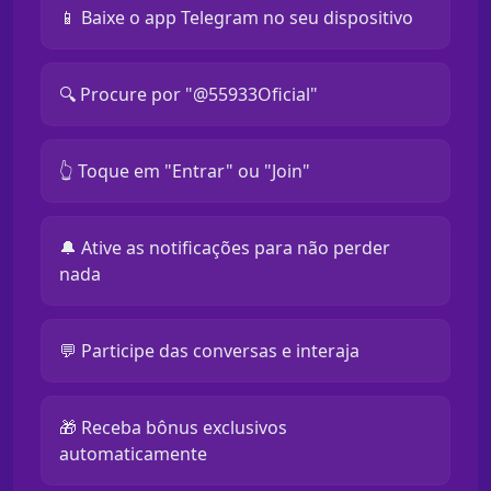
📱 Baixe o app Telegram no seu dispositivo
🔍 Procure por "@55933Oficial"
👆 Toque em "Entrar" ou "Join"
🔔 Ative as notificações para não perder
nada
💬 Participe das conversas e interaja
🎁 Receba bônus exclusivos
automaticamente