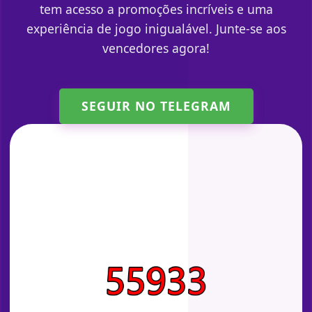
tem acesso a promoções incríveis e uma
experiência de jogo inigualável. Junte-se aos
vencedores agora!
SEGUIR NO TELEGRAM