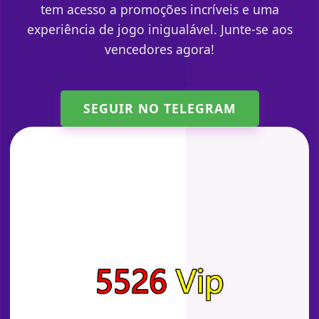
tem acesso a promoções incríveis e uma
experiência de jogo inigualável. Junte-se aos
vencedores agora!
SEGUIR NO TELEGRAM