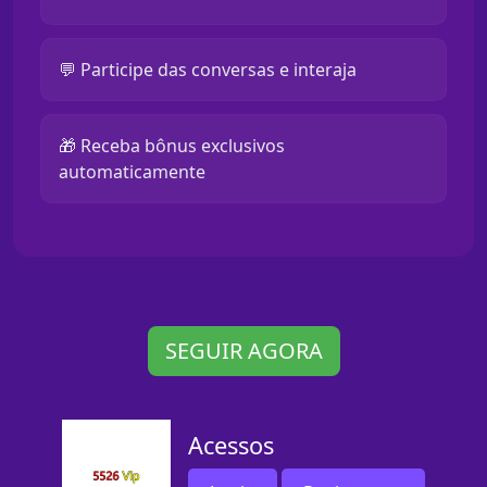
💬 Participe das conversas e interaja
🎁 Receba bônus exclusivos
automaticamente
SEGUIR AGORA
Acessos