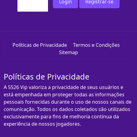
Login
Registrar-se
Políticas de Privacidade
Termos e Condições
Sitemap
Políticas de Privacidade
A 5526 Vip valoriza a privacidade de seus usuários e
está empenhada em proteger todas as informações
pessoais fornecidas durante o uso de nossos canais de
comunicação. Todos os dados coletados são utilizados
exclusivamente para fins de melhoria contínua da
experiência de nossos jogadores.