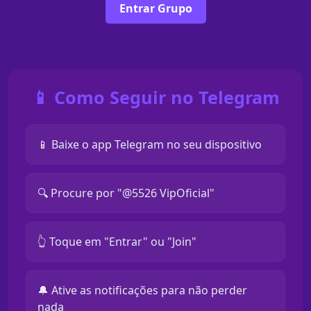
Entrar Grupo
📱 Como Seguir no Telegram
📱 Baixe o app Telegram no seu dispositivo
🔍 Procure por "@5526 VipOficial"
👆 Toque em "Entrar" ou "Join"
🔔 Ative as notificações para não perder
nada