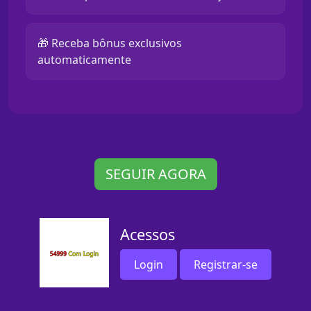
🎁 Receba bônus exclusivos
automaticamente
SEGUIR AGORA
Acessos
Login
Registrar-se