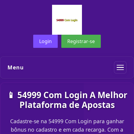
Login
Registrar-se
Menu
📱 54999 Com Login A Melhor
Plataforma de Apostas
Cadastre-se na 54999 Com Login para ganhar
bônus no cadastro e em cada recarga. Com a