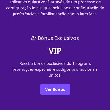
aplicativo guiará você através de um processo de
configuração inicial que inclui login, configuração de
preferências e familiarização com a interface.
🎁 Bônus Exclusivos
VIP
Receba bônus exclusivos do Telegram,
promoções especiais e códigos promocionais
únicos!
Ver Bônus