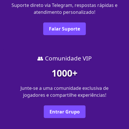
Suporte direto via Telegram, respostas rápidas e
atendimento personalizado!
Falar Suporte
👥 Comunidade VIP
1000+
Junte-se a uma comunidade exclusiva de
jogadores e compartilhe experiências!
Entrar Grupo