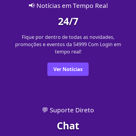
📢 Notícias em Tempo Real
24/7
Fique por dentro de todas as novidades,
promoções e eventos da 54999 Com Login em
tempo real!
Ver Notícias
💬 Suporte Direto
Chat