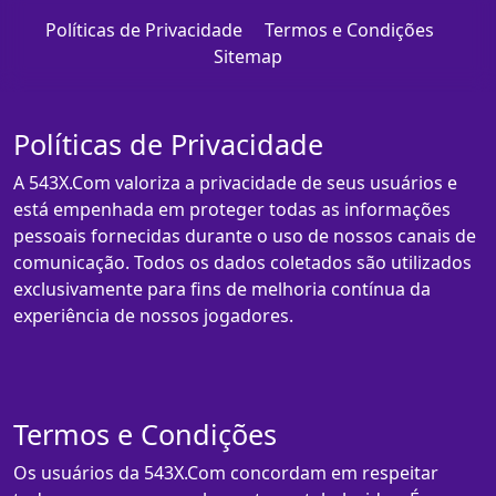
Políticas de Privacidade
Termos e Condições
Sitemap
Políticas de Privacidade
A 543X.Com valoriza a privacidade de seus usuários e
está empenhada em proteger todas as informações
pessoais fornecidas durante o uso de nossos canais de
comunicação. Todos os dados coletados são utilizados
exclusivamente para fins de melhoria contínua da
experiência de nossos jogadores.
Termos e Condições
Os usuários da 543X.Com concordam em respeitar