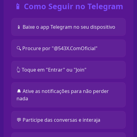
📱 Como Seguir no Telegram
📱 Baixe o app Telegram no seu dispositivo
🔍 Procure por "@543X.ComOficial"
👆 Toque em "Entrar" ou "Join"
🔔 Ative as notificações para não perder
nada
💬 Participe das conversas e interaja