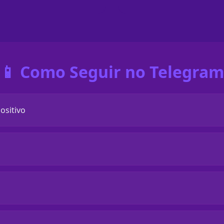
📱 Como Seguir no Telegram
ositivo