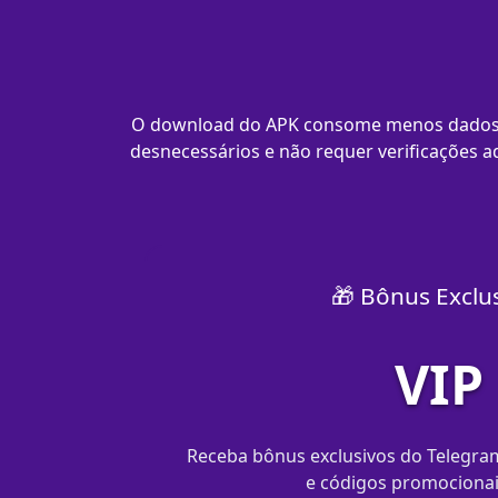
O download do APK consome menos dados mó
desnecessários e não requer verificações 
🎁 Bônus Exclu
VIP
Receba bônus exclusivos do Telegra
e códigos promocionai