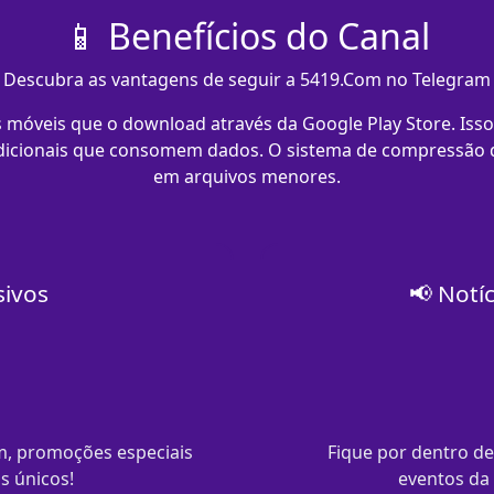
📱 Benefícios do Canal
Descubra as vantagens de seguir a 5419.Com no Telegram
veis que o download através da Google Play Store. Isso
adicionais que consomem dados. O sistema de compressão 
em arquivos menores.
sivos
📢 Notí
m, promoções especiais
Fique por dentro d
s únicos!
eventos da