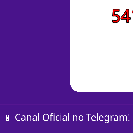
📱 Canal Oficial no Telegram!