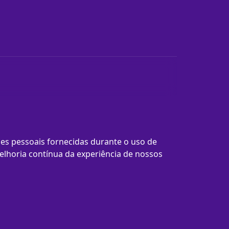
es pessoais fornecidas durante o uso de
elhoria contínua da experiência de nossos