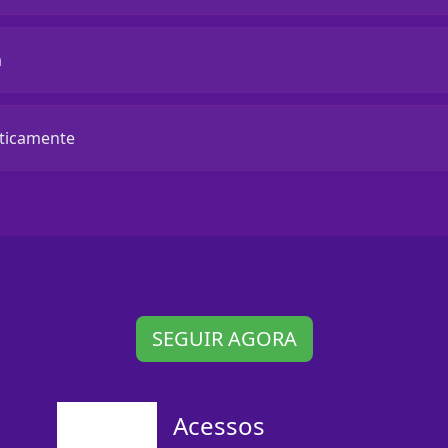
a
aticamente
SEGUIR AGORA
Acessos