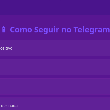
📱 Como Seguir no Telegram
ositivo
erder nada