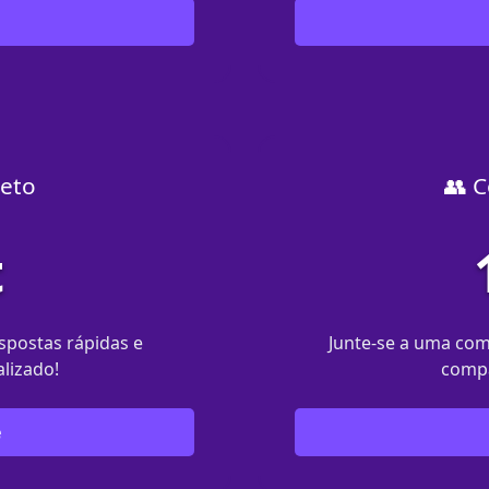
reto
👥 
t
espostas rápidas e
Junte-se a uma com
lizado!
compa
e