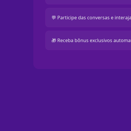
💬 Participe das conversas e interaj
🎁 Receba bônus exclusivos autom