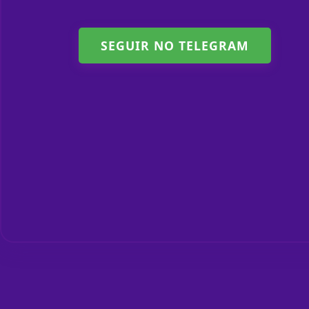
SEGUIR NO TELEGRAM