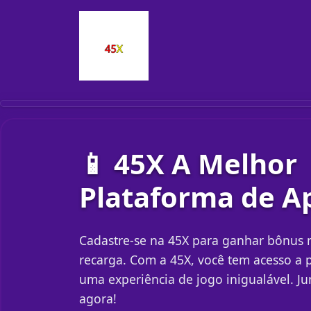
📱 45X A Melhor
Plataforma de A
Cadastre-se na 45X para ganhar bônus 
recarga. Com a 45X, você tem acesso a 
uma experiência de jogo inigualável. J
agora!