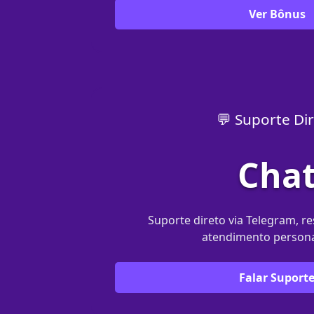
Ver Bônus
💬 Suporte Di
Cha
Suporte direto via Telegram, r
atendimento persona
Falar Suport