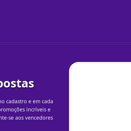
postas
no cadastro e em cada
promoções incríveis e
unte-se aos vencedores