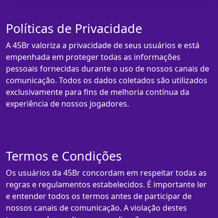
Políticas de Privacidade
A 45Br valoriza a privacidade de seus usuários e está
empenhada em proteger todas as informações
pessoais fornecidas durante o uso de nossos canais de
comunicação. Todos os dados coletados são utilizados
exclusivamente para fins de melhoria contínua da
experiência de nossos jogadores.
Termos e Condições
Os usuários da 45Br concordam em respeitar todas as
regras e regulamentos estabelecidos. É importante ler
e entender todos os termos antes de participar de
nossos canais de comunicação. A violação destes