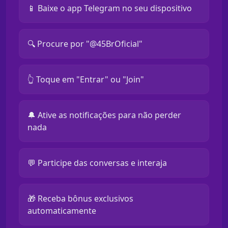
📱 Baixe o app Telegram no seu dispositivo
🔍 Procure por "@45BrOficial"
👆 Toque em "Entrar" ou "Join"
🔔 Ative as notificações para não perder
nada
💬 Participe das conversas e interaja
🎁 Receba bônus exclusivos
automaticamente