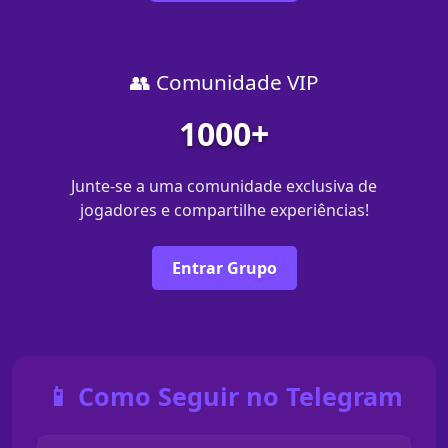
👥 Comunidade VIP
1000+
Junte-se a uma comunidade exclusiva de
jogadores e compartilhe experiências!
Entrar Grupo
📱 Como Seguir no Telegram